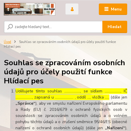
Menu
Hledat
Úvod
Souhlas se zpracováním osobních údajů pro účely použití funkce
Hlídací pes
Souhlas se zpracováním osobních
údajů pro účely použití funkce
Hlídací pes
Udělujete tímto souhlas ……………..., se sídlem ………………, IČ
………………., zapsaná u ………………… , oddíl …, vložka …..
(dále jen
„Správce“
), aby ve smyslu nařízení Evropského parlamentu
a Rady (EU) č. 2016/679 o ochraně fyzických osob v
souvislosti se zpracováním osobních údajů a o volném
pohybu těchto údajů a o zrušení směrnice 95/46/ES (obecné
nařízení o ochraně osobních údajů) (dále jen
„Nařízení“
),