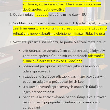
softwarů, služeb a aplikací, které však v současné
době společnost nevyužívá.
Osobní údaje
nebudou
předány mimo území EU.
Souhlas se zpracováním lze vzít kdykoliv zpět, a to
zasláním emailu na kontaktní adresu ..……………. s žádostí o
odhlášení, nebo kliknutím v obdrženém mailu Hlídacího psa
.
Vezměte, prosíme, na vědomí, že podle Nařízení máte právo:
vzít souhlas se zpracováním osobních údajů kdykoliv
zpět, toto zpětvzetí bude mít za následek
odstranění
e-mailové adresy z funkce Hlídací pes
požadovat po Správci informaci, jaké vaše osobní
údaje zpracovává
vyžádat si u Správce přístup k vašim zpracovávaným
osobním údajům a požadovat jejich kopii
u automatizovaně zpracovaných osobních údajů na
jejich přenositelnost
nechat vaše zpracovávané osobní údaje aktualizovat
nebo opravit, popřípadě požadovat omezení jejich
zpracování