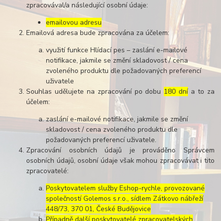
zpracovával/a následující osobní údaje:
emailovou adresu
Emailová adresa bude zpracována za účelem:
využití funkce Hlídací pes – zaslání e-mailové
notifikace, jakmile se změní skladovost / cena
zvoleného produktu dle požadovaných preferencí
uživatele
Souhlas udělujete na zpracování po dobu
180 dní
a to za
účelem:
zaslání e-mailové notifikace, jakmile se změní
skladovost / cena zvoleného produktu dle
požadovaných preferencí uživatele.
Zpracování osobních údajů je prováděno Správcem
osobních údajů, osobní údaje však mohou zpracovávat i tito
zpracovatelé:
Poskytovatelem služby Eshop-rychle, provozované
společností Golemos s.r.o., sídlem Zátkovo nábřeží
448/73, 370 01, České Budějovice
Případně další poskytovatelé zpracovatelských