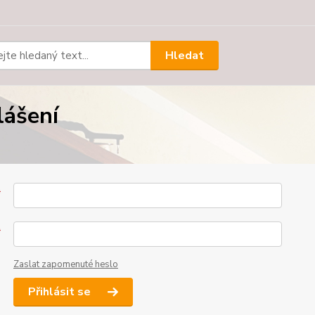
Hledat
lášení
*
*
Zaslat zapomenuté heslo
Přihlásit se